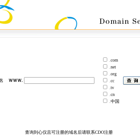
.com
.net
.org
名
ＷＷＷ.
.cc
.tv
.cn
.中国
查询到心仪且可注册的域名后请联系CDO注册